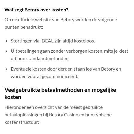
Wat zegt Betory over kosten?
Op de officiële website van Betory worden de volgende
punten benadrukt:
Stortingen via iDEAL zijn altijd kosteloos.
Uitbetalingen gaan zonder verborgen kosten, mits je kiest
uit hun standaardmethoden.
Eventuele kosten door derden staan los van Betory en
worden vooraf gecommuniceerd.
Veelgebruikte betaalmethoden en mogelijke
kosten
Hieronder een overzicht van de meest gebruikte
betaaloplossingen bij Betory Casino en hun typische
kostenstructuur: