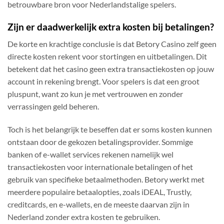
betrouwbare bron voor Nederlandstalige spelers.
Zijn er daadwerkelijk extra kosten bij betalingen?
De korte en krachtige conclusie is dat Betory Casino zelf geen
directe kosten rekent voor stortingen en uitbetalingen. Dit
betekent dat het casino geen extra transactiekosten op jouw
account in rekening brengt. Voor spelers is dat een groot
pluspunt, want zo kun je met vertrouwen en zonder
verrassingen geld beheren.
Toch is het belangrijk te beseffen dat er soms kosten kunnen
ontstaan door de gekozen betalingsprovider. Sommige
banken of e-wallet services rekenen namelijk wel
transactiekosten voor internationale betalingen of het
gebruik van specifieke betaalmethoden. Betory werkt met
meerdere populaire betaalopties, zoals iDEAL, Trustly,
creditcards, en e-wallets, en de meeste daarvan zijn in
Nederland zonder extra kosten te gebruiken.