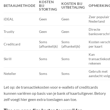
KOSTEN
KOSTEN BIJ
BETAALMETHODE
BIJ
OPMERKIN
UITBETALING
STORTING
Zeer populair
iDEAL
Geen
Geen
Nederland
Directe
Trustly
Geen
Geen
bankoverschri
Soms
Soms
Kosten versch
Creditcard
(afhankelijk)
(afhankelijk)
per kaart
Kan
Skrill
Soms
Soms
transactiekos
rekenen
Gebruik met
Neteller
Soms
Soms
aandacht vol
Let op: de transactiekosten voor e-wallets of creditcards
kunnen variëren op basis van je bank of kaartuitgever. Betory
zelf voegt hier geen extra toeslagen aan toe.