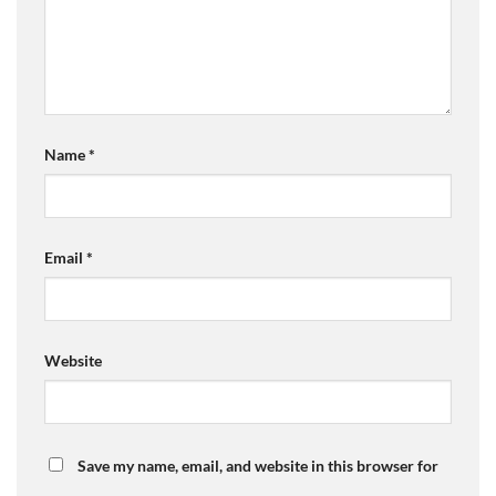
Name
*
Email
*
Website
Save my name, email, and website in this browser for