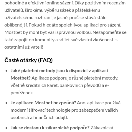
pohodlné a efektivní online sázení. Díky pozitivním recenzím
uživatelů, širokému výběru sázek a přátelskému
uživatelskému rozhraní je jasné, proč se stává stále
oblíbenější. Pokud hledáte spolehlivou aplikaci pro sázení,
Mostbet by mohl být vaší správnou volbou. Nezapomeňte se
také zapojit do komunity a sdílet své vlastní zkušenosti s
ostatními uživateli!
Časté otázky (FAQ)
Jaké platební metody jsou k dispozici v aplikaci
Mostbet?
Aplikace podporuje různé platební metody,
včetně kreditních karet, bankovních převodů a e-
peněženek.
Je aplikace Mostbet bezpečná?
Ano, aplikace používá
moderní šifrovací technologie pro zabezpečení vašich
osobních a finančních údajů.
Jak se dostanu k zákaznické podpoře?
Zákaznická