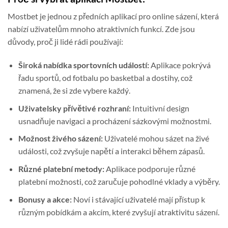
Mostbet je jednou z předních aplikací pro online sázení, která
nabízí uživatelům mnoho atraktivních funkcí. Zde jsou
důvody, proč ji lidé rádi používají:
Široká nabídka sportovních událostí:
Aplikace pokrývá
řadu sportů, od fotbalu po basketbal a dostihy, což
znamená, že si zde vybere každý.
Uživatelsky přívětivé rozhraní:
Intuitivní design
usnadňuje navigaci a procházení sázkovými možnostmi.
Možnost živého sázení:
Uživatelé mohou sázet na živé
události, což zvyšuje napětí a interakci během zápasů.
Různé platební metody:
Aplikace podporuje různé
platební možnosti, což zaručuje pohodlné vklady a výběry.
Bonusy a akce:
Noví i stávající uživatelé mají přístup k
různým pobídkám a akcím, které zvyšují atraktivitu sázení.