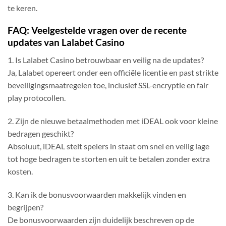
te keren.
FAQ: Veelgestelde vragen over de recente
updates van Lalabet Casino
1. Is Lalabet Casino betrouwbaar en veilig na de updates?
Ja, Lalabet opereert onder een officiële licentie en past strikte
beveiligingsmaatregelen toe, inclusief SSL-encryptie en fair
play protocollen.
2. Zijn de nieuwe betaalmethoden met iDEAL ook voor kleine
bedragen geschikt?
Absoluut, iDEAL stelt spelers in staat om snel en veilig lage
tot hoge bedragen te storten en uit te betalen zonder extra
kosten.
3. Kan ik de bonusvoorwaarden makkelijk vinden en
begrijpen?
De bonusvoorwaarden zijn duidelijk beschreven op de