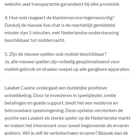
website, wat transparantie garandeert bij elke promotie.
4. Hoe snel reageert de klantenservice tegenwoordig?
Dankzij de nieuwe live chat is de reactietijd gemiddeld
minder dan 5 minuten, met Nederlandse ondersteuning
beschikbaar tot middernacht.
5. Zijn de nieuwe spellen ook mobiel beschikbaar?
Ja, alle nieuwe spellen zijn volledig geoptimaliseerd voor
mobiel gebruik en draaien soepel op alle gangbare apparaten.
Lalabet Casino ondergaat een duidelijke positieve
ontwikkeling. Door te investeren in speelplezier, snelle
betalingen en goede support, biedt het een moderne en
betrouwbare speelomgeving. Deze updates versterken de
positie van Lalabet als sterke speler op de Nederlandse markt
en maken het interessant voor zowel beginnende als ervaren
gokkers. Wil je zelf de verbeteringen ervaren? Bezoek dan de