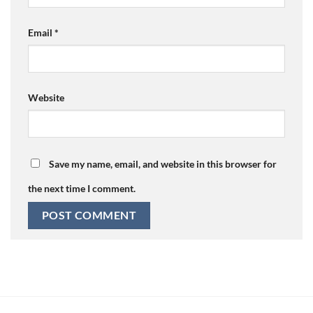
Email
*
Website
Save my name, email, and website in this browser for
the next time I comment.