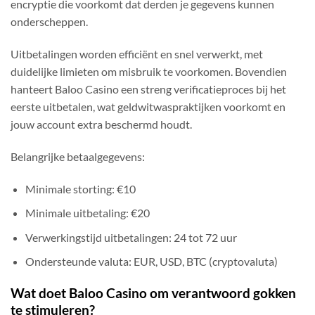
encryptie die voorkomt dat derden je gegevens kunnen
onderscheppen.
Uitbetalingen worden efficiënt en snel verwerkt, met
duidelijke limieten om misbruik te voorkomen. Bovendien
hanteert Baloo Casino een streng verificatieproces bij het
eerste uitbetalen, wat geldwitwaspraktijken voorkomt en
jouw account extra beschermd houdt.
Belangrijke betaalgegevens:
Minimale storting: €10
Minimale uitbetaling: €20
Verwerkingstijd uitbetalingen: 24 tot 72 uur
Ondersteunde valuta: EUR, USD, BTC (cryptovaluta)
Wat doet Baloo Casino om verantwoord gokken
te stimuleren?