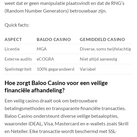
weet dat er geen manipulatie plaatsvindt en dat de RNG’s
(Random Number Generators) betrouwbaar zijn.
Quick facts:
ASPECT
BALOO CASINO
GEMIDDELD CASINO
Licentie
MGA
Diverse, soms twijfelachtig
Externe audits
eCOGRA
Niet altijd aanwezig
Spelintegriteit
100% gegarandeerd
Variabel
Hoe zorgt Baloo Casino voor een veilige
financiële afhandeling?
Een veilig casino draait ook om betrouwbare
betalingsmethodes en transparante financiële transacties.
Baloo Casino ondersteunt diverse veilige betaalopties,
waaronder iDEAL, Visa, Mastercard en e-wallets zoals Skrill
en Neteller. Elke transactie wordt beschermd met SSL-