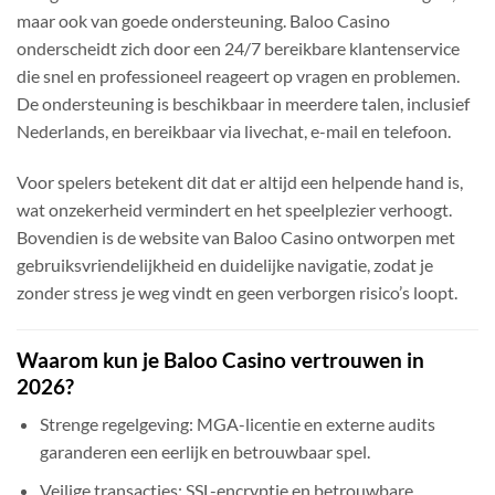
maar ook van goede ondersteuning. Baloo Casino
onderscheidt zich door een 24/7 bereikbare klantenservice
die snel en professioneel reageert op vragen en problemen.
De ondersteuning is beschikbaar in meerdere talen, inclusief
Nederlands, en bereikbaar via livechat, e-mail en telefoon.
Voor spelers betekent dit dat er altijd een helpende hand is,
wat onzekerheid vermindert en het speelplezier verhoogt.
Bovendien is de website van Baloo Casino ontworpen met
gebruiksvriendelijkheid en duidelijke navigatie, zodat je
zonder stress je weg vindt en geen verborgen risico’s loopt.
Waarom kun je Baloo Casino vertrouwen in
2026?
Strenge regelgeving: MGA-licentie en externe audits
garanderen een eerlijk en betrouwbaar spel.
Veilige transacties: SSL-encryptie en betrouwbare