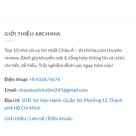
GIỚI THIỆU ARCHINIA
Top 10 nhà cái uy tín nhất Châu Á – Archinia.com chuyên
review, đánh giá khuyến mãi & tổng hợp thông tin cá cược
chi tiết, dễ hiểu. Trải nghiệm đỉnh cao ngay hôm nay!
Điện thoại:
+8 432674674
Email:
nhacaiuytintutbn247@gmail.com
Địa chỉ:
10 Đ. Sư Vạn Hạnh, Quận 10, Phường 12, Thành
phố Hồ Chí Minh
Giới thiệu
|
Liên hệ
|
Điều khoản