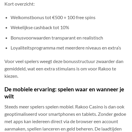
Kort overzicht:
Welkomstbonus tot €500 + 100 free spins
Wekelijkse cashback tot 10%
Bonusvoorwaarden transparant en realistisch
Loyaliteitsprogramma met meerdere niveaus en extra’s
Voor veel spelers weegt deze bonusstructuur zwaarder dan
gemiddeld, wat een extra stimulans is om voor Rakoo te
kiezen.
De mobiele ervaring: spelen waar en wanneer je
wilt
Steeds meer spelers spelen mobiel. Rakoo Casino is dan ook
geoptimaliseerd voor smartphones en tablets. Zonder gedoe
met apps kan iedereen direct via de browser een account
aanmaken, spellen lanceren en geld beheren. De laadtijden