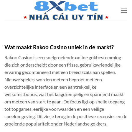
Skip
to
content
Wat maakt Rakoo Casino uniek in de markt?
Rakoo Casino is een snelgroeiende online gokbestemming
die zich onderscheidt door een frisse, gebruiksvriendelijke
ervaring gecombineerd met een breed scala aan spellen.
Nieuwe spelers worden meteen begroet met een
overzichtelijke interface en een aantrekkelijke
welkomstbonus, wat het laagdrempelig en spannend maakt
om meteen van start te gaan. De focus ligt op snelle toegang
tot topgames, eerlijke voorwaarden en een veilige
speelomgeving. Dit zie je terug in de positieve recensies en de
groeiende populariteit onder Nederlandse gokkers.