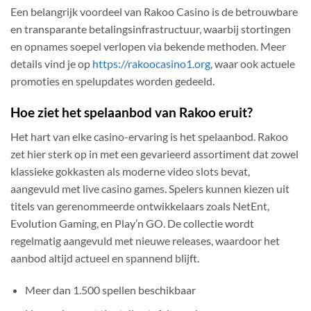
Een belangrijk voordeel van Rakoo Casino is de betrouwbare
en transparante betalingsinfrastructuur, waarbij stortingen
en opnames soepel verlopen via bekende methoden. Meer
details vind je op
https://rakoocasino1.org
, waar ook actuele
promoties en spelupdates worden gedeeld.
Hoe ziet het spelaanbod van Rakoo eruit?
Het hart van elke casino-ervaring is het spelaanbod. Rakoo
zet hier sterk op in met een gevarieerd assortiment dat zowel
klassieke gokkasten als moderne video slots bevat,
aangevuld met live casino games. Spelers kunnen kiezen uit
titels van gerenommeerde ontwikkelaars zoals NetEnt,
Evolution Gaming, en Play’n GO. De collectie wordt
regelmatig aangevuld met nieuwe releases, waardoor het
aanbod altijd actueel en spannend blijft.
Meer dan 1.500 spellen beschikbaar