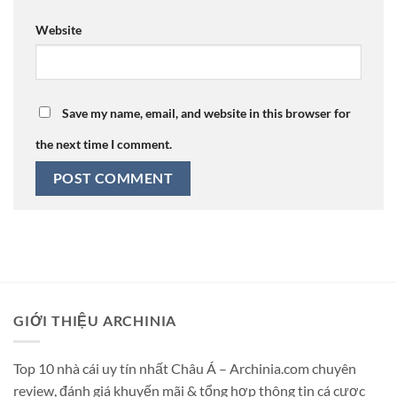
Website
Save my name, email, and website in this browser for
the next time I comment.
GIỚI THIỆU ARCHINIA
Top 10 nhà cái uy tín nhất Châu Á – Archinia.com chuyên
review, đánh giá khuyến mãi & tổng hợp thông tin cá cược