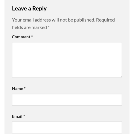
Leave a Reply
Your email address will not be published.
Required
fields are marked
*
Comment
*
Name
*
Email
*