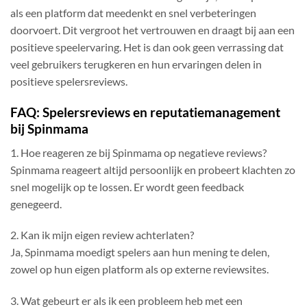
als een platform dat meedenkt en snel verbeteringen
doorvoert. Dit vergroot het vertrouwen en draagt bij aan een
positieve speelervaring. Het is dan ook geen verrassing dat
veel gebruikers terugkeren en hun ervaringen delen in
positieve spelersreviews.
FAQ: Spelersreviews en reputatiemanagement
bij Spinmama
1. Hoe reageren ze bij Spinmama op negatieve reviews?
Spinmama reageert altijd persoonlijk en probeert klachten zo
snel mogelijk op te lossen. Er wordt geen feedback
genegeerd.
2. Kan ik mijn eigen review achterlaten?
Ja, Spinmama moedigt spelers aan hun mening te delen,
zowel op hun eigen platform als op externe reviewsites.
3. Wat gebeurt er als ik een probleem heb met een