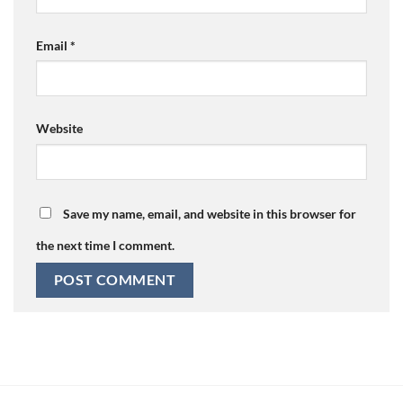
Email
*
Website
Save my name, email, and website in this browser for
the next time I comment.