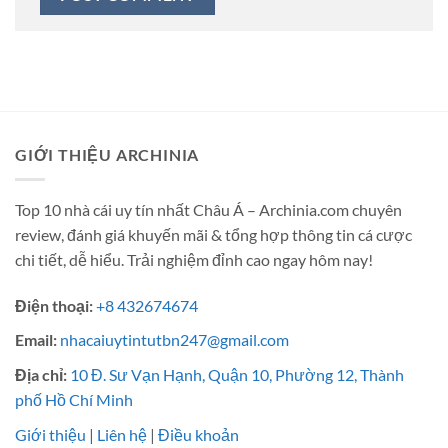
GIỚI THIỆU ARCHINIA
Top 10 nhà cái uy tín nhất Châu Á – Archinia.com chuyên
review, đánh giá khuyến mãi & tổng hợp thông tin cá cược
chi tiết, dễ hiểu. Trải nghiệm đỉnh cao ngay hôm nay!
Điện thoại:
+8 432674674
Email:
nhacaiuytintutbn247@gmail.com
Địa chỉ:
10 Đ. Sư Vạn Hạnh, Quận 10, Phường 12, Thành
phố Hồ Chí Minh
Giới thiệu
|
Liên hệ
|
Điều khoản