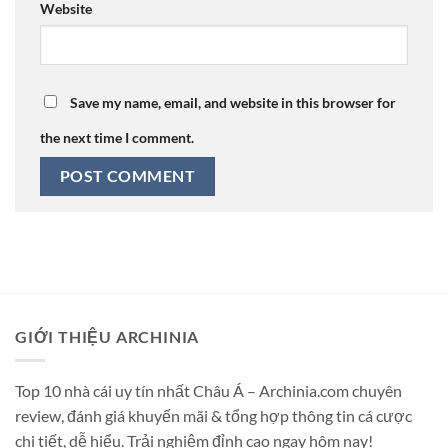
Website
Save my name, email, and website in this browser for
the next time I comment.
GIỚI THIỆU ARCHINIA
Top 10 nhà cái uy tín nhất Châu Á – Archinia.com chuyên
review, đánh giá khuyến mãi & tổng hợp thông tin cá cược
chi tiết, dễ hiểu. Trải nghiệm đỉnh cao ngay hôm nay!