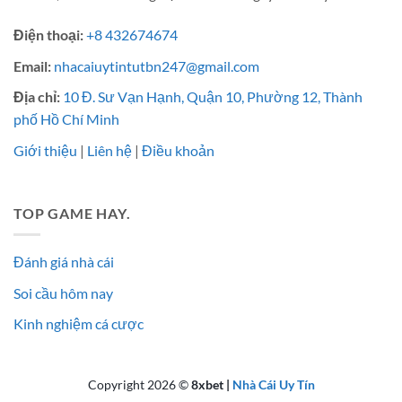
Điện thoại:
+8 432674674
Email:
nhacaiuytintutbn247@gmail.com
Địa chỉ:
10 Đ. Sư Vạn Hạnh, Quận 10, Phường 12, Thành
phố Hồ Chí Minh
Giới thiệu
|
Liên hệ
|
Điều khoản
TOP GAME HAY.
Đánh giá nhà cái
Soi cầu hôm nay
Kinh nghiệm cá cược
Copyright 2026 ©
8xbet |
Nhà Cái Uy Tín