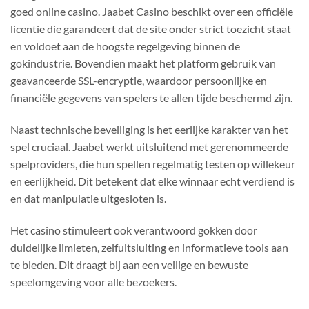
goed online casino. Jaabet Casino beschikt over een officiële
licentie die garandeert dat de site onder strict toezicht staat
en voldoet aan de hoogste regelgeving binnen de
gokindustrie. Bovendien maakt het platform gebruik van
geavanceerde SSL-encryptie, waardoor persoonlijke en
financiële gegevens van spelers te allen tijde beschermd zijn.
Naast technische beveiliging is het eerlijke karakter van het
spel cruciaal. Jaabet werkt uitsluitend met gerenommeerde
spelproviders, die hun spellen regelmatig testen op willekeur
en eerlijkheid. Dit betekent dat elke winnaar echt verdiend is
en dat manipulatie uitgesloten is.
Het casino stimuleert ook verantwoord gokken door
duidelijke limieten, zelfuitsluiting en informatieve tools aan
te bieden. Dit draagt bij aan een veilige en bewuste
speelomgeving voor alle bezoekers.