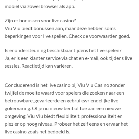
mobiel via zowel browser als app.
Zijn er bonussen voor live casino?
Viu Viu biedt bonussen aan, maar deze hebben soms
beperkingen voor live spellen. Check de voorwaarden goed.
Is er ondersteuning beschikbaar tijdens het live spelen?
Ja, er is een klantenservice via chat en e-mail, ook tijdens live
sessies. Reactietijd kan variëren.
Concluderend is het live casino bij Viu Viu Casino zonder
twijfel de moeite waard voor spelers die zoeken naar een
betrouwbare, gevarieerde en gebruiksvriendelijke live
gokervaring. Of je nu nieuw bent of toe aan een nieuwe
omgeving, Viu Viu biedt flexibiliteit, professionaliteit en
plezier op hoog niveau. Probeer het zelf eens en ervaar het
live casino zoals het bedoeld is.