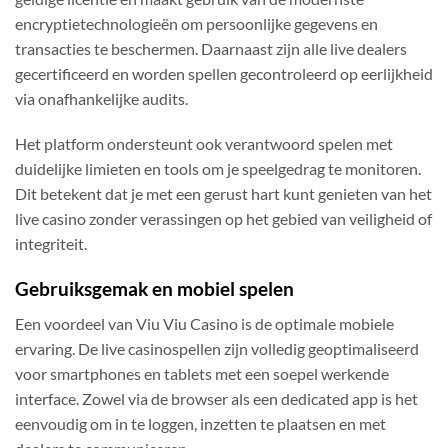
encryptietechnologieën om persoonlijke gegevens en
transacties te beschermen. Daarnaast zijn alle live dealers
gecertificeerd en worden spellen gecontroleerd op eerlijkheid
via onafhankelijke audits.
Het platform ondersteunt ook verantwoord spelen met
duidelijke limieten en tools om je speelgedrag te monitoren.
Dit betekent dat je met een gerust hart kunt genieten van het
live casino zonder verassingen op het gebied van veiligheid of
integriteit.
Gebruiksgemak en mobiel spelen
Een voordeel van Viu Viu Casino is de optimale mobiele
ervaring. De live casinospellen zijn volledig geoptimaliseerd
voor smartphones en tablets met een soepel werkende
interface. Zowel via de browser als een dedicated app is het
eenvoudig om in te loggen, inzetten te plaatsen en met