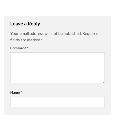
Leave a Reply
Your email address will not be published.
Required
fields are marked
*
Comment
*
Name
*