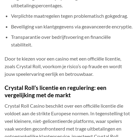
uitbetalingspercentages.
Verplichte maatregelen tegen problematisch gokgedrag.
Beveiliging van klantgegevens via geavanceerde encryptie.
Transparantie over bedrijfsvoering en financiële
stabiliteit.
Door te kiezen voor een casino met een officiële licentie,
zoals Crystal Roll, voorkom je risico’s op fraude en wordt
jouw speelervaring eerlijk en betrouwbaar.
Crystal Roll’s licentie en regulering: een
vergelijking met de markt
Crystal Roll Casino beschikt over een officiële licentie die
voldoet aan de strikte Europese normen. In tegenstelling tot
veel kleinere, niet-gelicentieerde platforms, waar spelers
vaak worden geconfronteerd met trage uitbetalingen en
ontoegankelijke klantenservice, investeert Crystal Roll