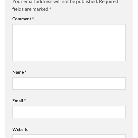
Your email address will not be published.
Required
fields are marked
*
Comment
*
Name
*
Email
*
Website