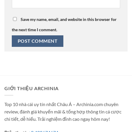
Save my name, email, and website in this browser for
the next time I comment.
GIỚI THIỆU ARCHINIA
Top 10 nhà cái uy tín nhất Châu Á – Archinia.com chuyên
review, đánh giá khuyến mãi & tổng hợp thông tin cá cược
chi tiết, dễ hiểu. Trải nghiệm đỉnh cao ngay hôm nay!