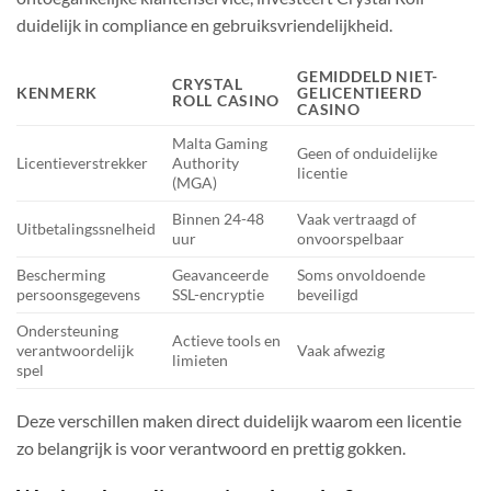
duidelijk in compliance en gebruiksvriendelijkheid.
GEMIDDELD NIET-
CRYSTAL
KENMERK
GELICENTIEERD
ROLL CASINO
CASINO
Malta Gaming
Geen of onduidelijke
Licentieverstrekker
Authority
licentie
(MGA)
Binnen 24-48
Vaak vertraagd of
Uitbetalingssnelheid
uur
onvoorspelbaar
Bescherming
Geavanceerde
Soms onvoldoende
persoonsgegevens
SSL-encryptie
beveiligd
Ondersteuning
Actieve tools en
verantwoordelijk
Vaak afwezig
limieten
spel
Deze verschillen maken direct duidelijk waarom een licentie
zo belangrijk is voor verantwoord en prettig gokken.