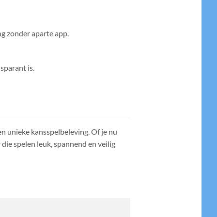
ng zonder aparte app.
sparant is.
en unieke kansspelbeleving. Of je nu
die spelen leuk, spannend en veilig