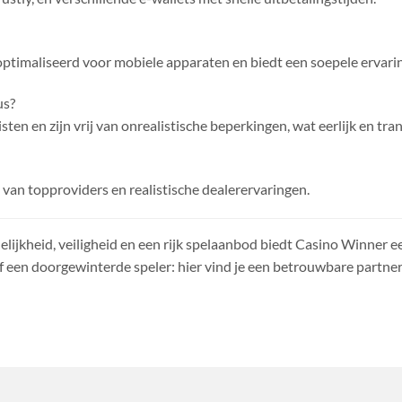
optimaliseerd voor mobiele apparaten en biedt een soepele ervari
us?
en en zijn vrij van onrealistische beperkingen, wat eerlijk en tran
n van topproviders en realistische dealerervaringen.
lijkheid, veiligheid en een rijk spelaanbod biedt Casino Winner e
f een doorgewinterde speler: hier vind je een betrouwbare partner 