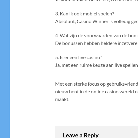
3. Kan ik ook mobiel spelen?
Absoluut, Casino Winner is volledig ge
4. Wat zijn de voorwaarden van de bon
De bonussen hebben heldere inzetvereist
5. Is er een live casino?
Ja, met een ruime keuze aan live spelle
Met een sterke focus op gebruiksvriende
nieuw bent in de online casino wereld o
maakt.
Leave a Reply