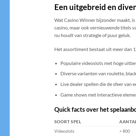
Een uitgebreid en dive
Wat Casino Winner bijzonder maakt, is d
casino, maar ook vernieuwende titels va
nu houdt van strategie of puur geluk.
Het assortiment bestaat uit meer dan 1
Populaire videoslots met hoge uitbe
Diverse varianten van roulette, blac
Live dealer spellen die de sfeer van
Game shows met interactieve elemen
Quick facts over het spelaanb
SOORT SPEL
AANTAL
Videoslots
> 800