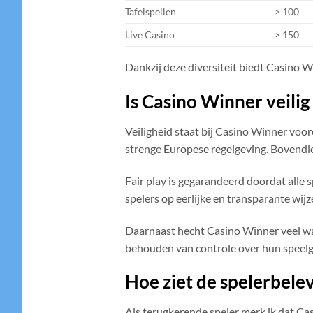
Tafelspellen
> 100
Live Casino
> 150
Dankzij deze diversiteit biedt Casino Wi
Is Casino Winner veili
Veiligheid staat bij Casino Winner voo
strenge Europese regelgeving. Bovendi
Fair play is gegarandeerd doordat alle 
spelers op eerlijke en transparante wi
Daarnaast hecht Casino Winner veel waa
behouden van controle over hun speelg
Hoe ziet de spelerbelev
Als terugkerende speler merk ik dat Ca