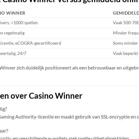
NO WINNER
GEMIDDELD
ivers, >1000 spellen
Vaak 500-700
n regelmatig
Minder frequ
centie, eCOGRA-gecertificeerd
Soms minder s
meertalig, 24/7
Vaak beperkt 
Winner zich duidelijk positioneert als een betrouwbaar en uitgebre
gen over Casino Winner
lig?
Gaming Authority-licentie en maakt gebruik van SSL-encryptie en on
aar?
ustly, en verschillende e-wallets met snelle uitbetalingstijden.