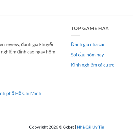
TOP GAME HAY.
yên review, đánh giá khuyến
Đánh giá nhà cái
rải nghiệm đỉnh cao ngay hôm
Soi cầu hôm nay
Kinh nghiệm cá cược
ành phố Hồ Chí Minh
Copyright 2026 ©
8xbet |
Nhà Cái Uy Tín