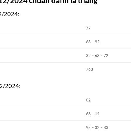
12/2024 chuẩn đánh là thắng
2/2024:
77
68 – 92
32 – 63 – 72
763
2/2024:
02
68 – 14
95 – 32 – 83