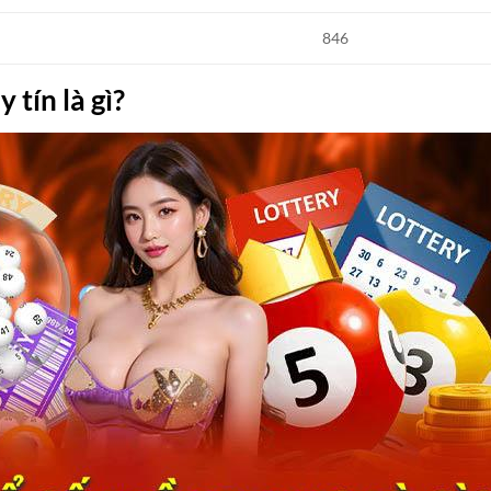
846
 tín là gì?