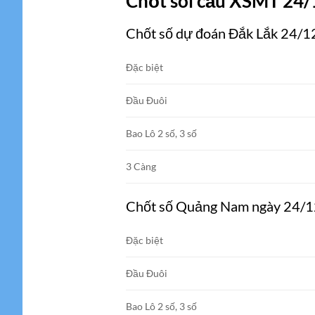
Chốt soi cầu XSMT 24/
Chốt số dự đoán Đắk Lắk 24/1
Đặc biệt
Đầu Đuôi
Bao Lô 2 số, 3 số
3 Càng
Chốt số Quảng Nam ngày 24/1
Đặc biệt
Đầu Đuôi
Bao Lô 2 số, 3 số