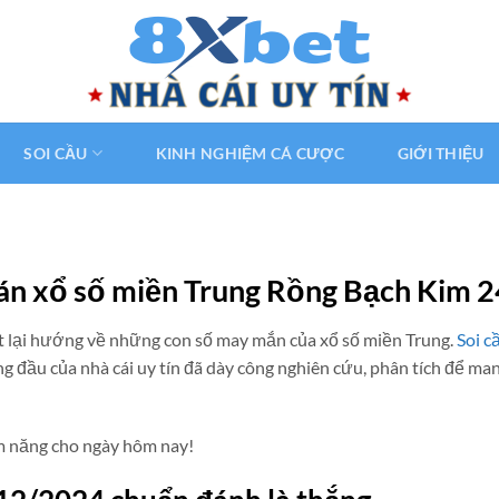
SOI CẦU
KINH NGHIỆM CÁ CƯỢC
GIỚI THIỆU
án xổ số miền Trung Rồng Bạch Kim 
ệt lại hướng về những con số may mắn của xổ số miền Trung.
Soi 
ng đầu của nhà cái uy tín đã dày công nghiên cứu, phân tích để 
m năng cho ngày hôm nay!