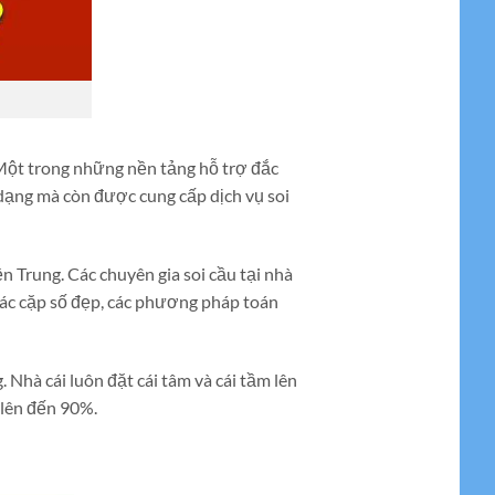
 Một trong những nền tảng hỗ trợ đắc
a dạng mà còn được cung cấp dịch vụ soi
rung. Các chuyên gia soi cầu tại nhà
, các cặp số đẹp, các phương pháp toán
 Nhà cái luôn đặt cái tâm và cái tầm lên
c lên đến 90%.