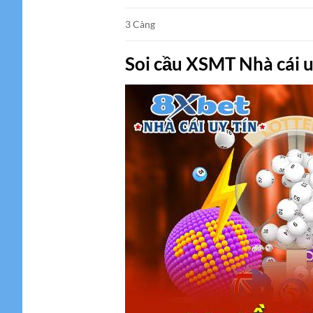
3 Càng
Soi cầu XSMT Nhà cái uy