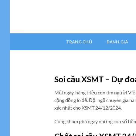
Skip
to
content
TRANG CHỦ
ĐÁNH GIÁ
Soi cầu XSMT – Dự đo
Mỗi ngày, hàng triệu con tim người Vi
cộng đồng lô đề. Đội ngũ chuyên gia hà
xác nhất cho XSMT 24/12/2024.
Cùng khám phá ngay những con số tiề