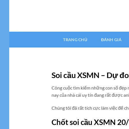
Skip
to
content
TRANG CHỦ
ĐÁNH GIÁ
Soi cầu XSMN – Dự đ
Công cuộc tìm kiếm những con số đẹp m
nay của nhà cái uy tín đang rất được a
Chúng tôi đã rất tích cực làm việc
Chốt soi cầu XSMN 20/