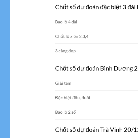
Chốt số dự đoán đặc biệt 3 đa
Bao lô 4 đài
Chốt lô xiên 2,3,4
3 càng đẹp
Chốt số dự đoán Bình Dương 
Giải tám
Đặc biệt đầu, đuôi
Bao lô 2 số
Chốt số dự đoán Trà Vinh 20/