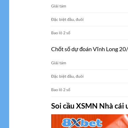
Giải tám
Đặc biệt đầu, đuôi
Bao lô 2 số
Chốt số dự đoán Vĩnh Long 20
Giải tám
Đặc biệt đầu, đuôi
Bao lô 2 số
Soi cầu XSMN Nhà cái uy