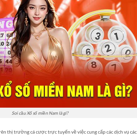
Soi cầu Xổ số miền Nam là gì?
rên thị trường cá cược trực tuyến về việc cung cấp các dịch vụ các 