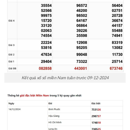
Kết quả xổ số miền Nam tuần trước 09-12-2024