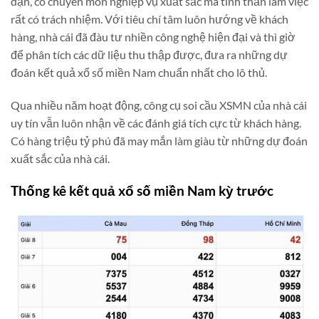
dặn, có chuyên môn nghiệp vụ xuất sắc mà tinh thần làm việc
rất có trách nhiệm. Với tiêu chí tâm luôn hướng về khách
hàng, nhà cái đã đàu tư nhiền công nghệ hiện đại và thì giờ
để phân tích các dữ liệu thu thập được, đưa ra những dự
đoán kết quả xổ số miền Nam chuẩn nhất cho lô thủ.
Qua nhiều năm hoạt động, công cụ soi cầu XSMN của nhà cái
uy tín vẫn luôn nhận về các đánh giá tích cực từ khách hàng.
Có hàng triệu tỷ phú đã may mắn làm giàu từ những dự đoán
xuất sắc của nhà cái.
Thống kê kết quả xổ số miền Nam kỳ trước