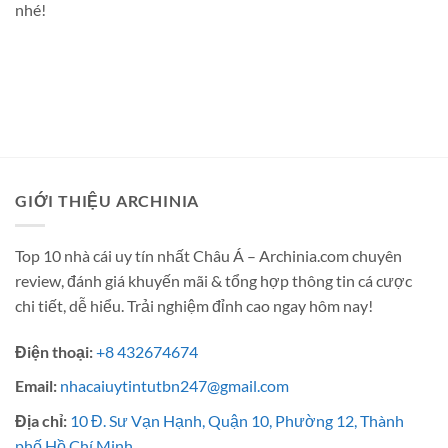
nhé!
GIỚI THIỆU ARCHINIA
Top 10 nhà cái uy tín nhất Châu Á – Archinia.com chuyên
review, đánh giá khuyến mãi & tổng hợp thông tin cá cược
chi tiết, dễ hiểu. Trải nghiệm đỉnh cao ngay hôm nay!
Điện thoại:
+8 432674674
Email:
nhacaiuytintutbn247@gmail.com
Địa chỉ:
10 Đ. Sư Vạn Hạnh, Quận 10, Phường 12, Thành
phố Hồ Chí Minh