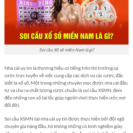
Soi cầu Xổ số miền Nam là gì?
Nhà cái uy tín là thương hiệu có tiếng trên thị trường cá
cược trực tuyến về việc cung cấp các dịch vụ các cược, đặc
biệt là xổ số. Một trong những chuyên mục được nhà cái đầu
tư và cho ra chất lượng cược chuẩn là soi cầu XSMN, đem
đến những con số tài lộc giúp người chơi thực hiện ước mơ
đổi đời.
Soi cầu XSMN tại nhà cái uy tín được thực hiện bởi đội ngũ
chuyên gia hàng đầu, họ không những có kinh nghiệm giày