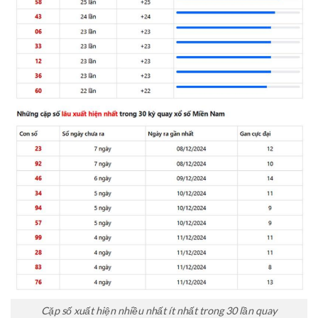
Cặp số xuất hiện nhiều nhất ít nhất trong 30 lần quay