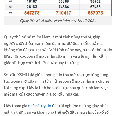
Quay thử xổ số miền Nam hôm nay 16/12/2024
Quay thử xổ số miền Nam là một tính năng thú vị, giúp
người chơi thỏa mãn niềm đam mê dự đoán kết quả mà
không cần đặt cược thật. Với tính năng này, bạn có thể tự do
lựa chọn các con số may mắn của mình và trải nghiệm cảm
giác hồi hộp chờ đợi kết quả quay thưởng.
Soi cầu XSMN đã giúp không ít lô thủ mở ra cuộc sống sung
túc trong mơ của mình từ những con số may mắn mà chúng
tôi cung cấp. Đây là tinh hoa có được sau quá trình làm việc
mệt mài của các chuyên gia soi cầu nhà cái.
Hãy tham gia
nhà cái uy tín
để trải nghiệm những giây phút
giải trí thư giãn và khám phá thế giới đầy màu sắc của xổ số