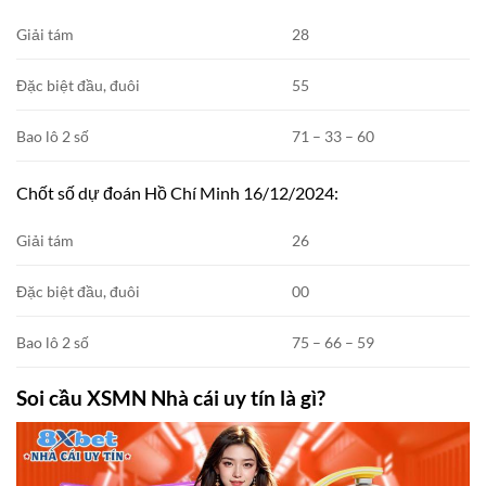
Giải tám
28
Đặc biệt đầu, đuôi
55
Bao lô 2 số
71 – 33 – 60
Chốt số dự đoán Hồ Chí Minh 16/12/2024:
Giải tám
26
Đặc biệt đầu, đuôi
00
Bao lô 2 số
75 – 66 – 59
Soi cầu XSMN Nhà cái uy tín là gì?