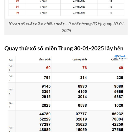
10 cặp số xuất hiện nhiều nhất – ít nhất trong 30 kỳ quay 30-01-
2025
Quay thử xổ số miền Trung 30-01-2025 lấy hên