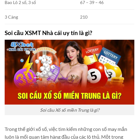
Bao Lô 2 số, 3 số
67 – 39 – 46
3 Càng
210
Soi cầu XSMT Nhà cái uy tín là gì?
Soi cầu Xổ số miền Trung là gì?
Trong thế giới xổ số, việc tìm kiếm những con số may mắn
luôn là mối quan tâm hàng đầu của các lô thủ. Một trong