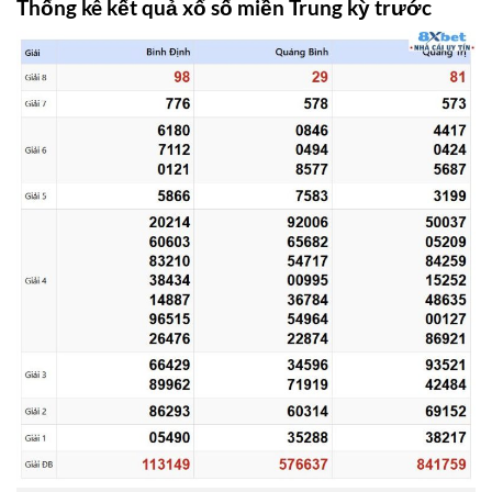
Thống kê kết quả xổ số miền Trung kỳ trước