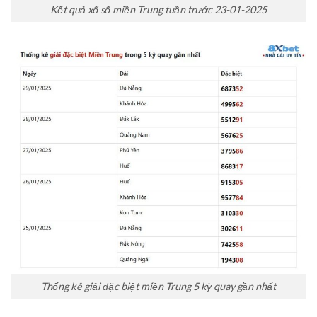
Kết quả xổ số miền Trung tuần trước 23-01-2025
Thống kê giải đặc biệt miền Trung 5 kỳ quay gần nhất