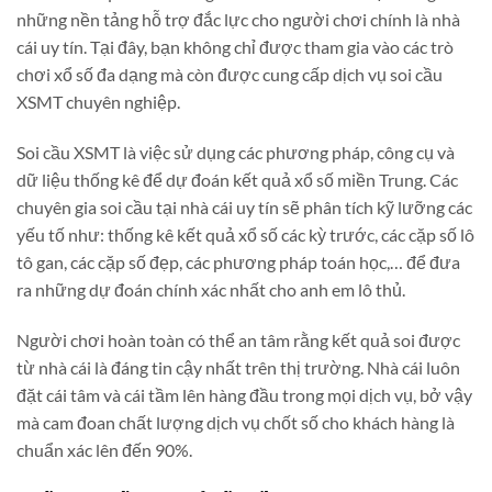
những nền tảng hỗ trợ đắc lực cho người chơi chính là nhà
cái uy tín. Tại đây, bạn không chỉ được tham gia vào các trò
chơi xổ số đa dạng mà còn được cung cấp dịch vụ soi cầu
XSMT chuyên nghiệp.
Soi cầu XSMT là việc sử dụng các phương pháp, công cụ và
dữ liệu thống kê để dự đoán kết quả xổ số miền Trung. Các
chuyên gia soi cầu tại nhà cái uy tín sẽ phân tích kỹ lưỡng các
yếu tố như: thống kê kết quả xổ số các kỳ trước, các cặp số lô
tô gan, các cặp số đẹp, các phương pháp toán học,… để đưa
ra những dự đoán chính xác nhất cho anh em lô thủ.
Người chơi hoàn toàn có thể an tâm rằng kết quả soi được
từ nhà cái là đáng tin cậy nhất trên thị trường. Nhà cái luôn
đặt cái tâm và cái tầm lên hàng đầu trong mọi dịch vụ, bở vậy
mà cam đoan chất lượng dịch vụ chốt số cho khách hàng là
chuẩn xác lên đến 90%.