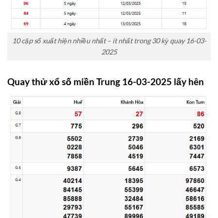
10 cặp số xuất hiện nhiều nhất – ít nhất trong 30 kỳ quay 16-03-
2025
Quay thử xổ số miền Trung 16-03-2025 lấy hên