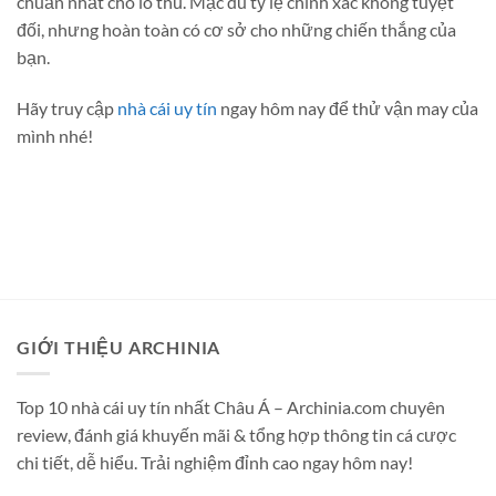
chuẩn nhất cho lô thủ. Mặc dù tỷ lệ chính xác không tuyệt
đối, nhưng hoàn toàn có cơ sở cho những chiến thắng của
bạn.
Hãy truy cập
nhà cái uy tín
ngay hôm nay để thử vận may của
mình nhé!
GIỚI THIỆU ARCHINIA
Top 10 nhà cái uy tín nhất Châu Á – Archinia.com chuyên
review, đánh giá khuyến mãi & tổng hợp thông tin cá cược
chi tiết, dễ hiểu. Trải nghiệm đỉnh cao ngay hôm nay!