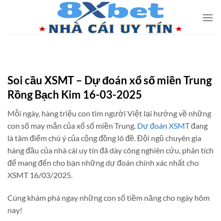
Skip
to
content
Soi cầu XSMT – Dự đoán xổ số miền Trung
Rồng Bạch Kim 16-03-2025
Mỗi ngày, hàng triệu con tim người Việt lại hướng về những
con số may mắn của xổ số miền Trung.
Dự đoán XSMT
đang
là tâm điểm chú ý của cộng đồng lô đề. Đội ngũ chuyên gia
hàng đầu của nhà cái uy tín đã dày công nghiên cứu, phân tích
để mang đến cho bạn những dự đoán chính xác nhất cho
XSMT
16/03/2025
.
Cùng khám phá ngay những con số tiềm năng cho ngày hôm
nay!