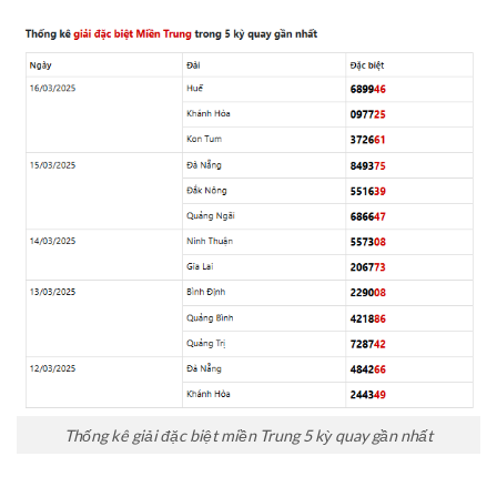
Thống kê giải đặc biệt miền Trung 5 kỳ quay gần nhất