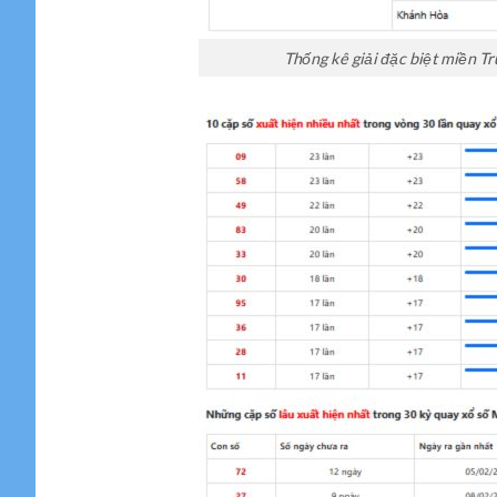
Thống kê giải đặc biệt miền Tr