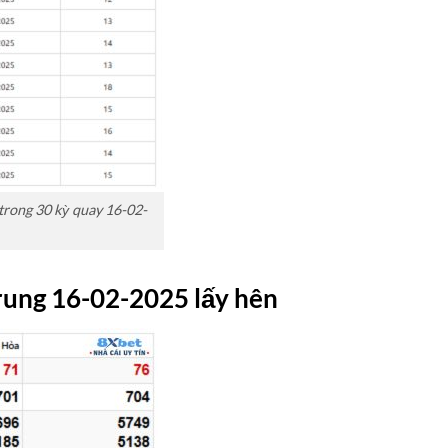
 trong 30 kỳ quay 16-02-
rung 16-02-2025 lấy hên