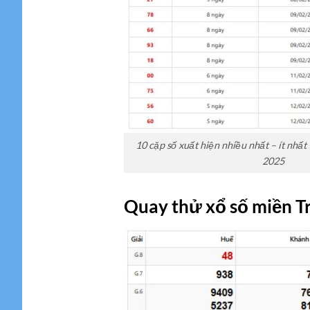
10 cặp số xuất hiện nhiều nhất – ít nhất
2025
Quay thử xổ số miền T