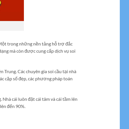
 Một trong những nền tảng hỗ trợ đắc
a dạng mà còn được cung cấp dịch vụ soi
rung. Các chuyên gia soi cầu tại nhà
, các cặp số đẹp, các phương pháp toán
 Nhà cái luôn đặt cái tâm và cái tầm lên
c lên đến 90%.