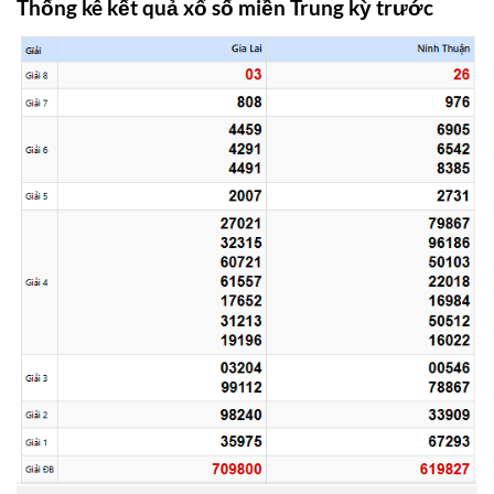
Thống kê kết quả xổ số miền Trung kỳ trước