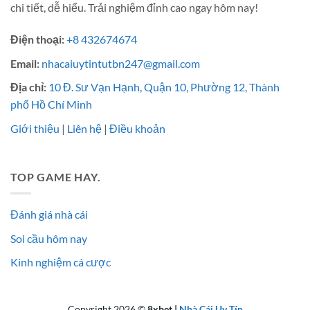
chi tiết, dễ hiểu. Trải nghiệm đỉnh cao ngay hôm nay!
Điện thoại:
+8 432674674
Email:
nhacaiuytintutbn247@gmail.com
Địa chỉ:
10 Đ. Sư Vạn Hạnh, Quận 10, Phường 12, Thành
phố Hồ Chí Minh
Giới thiệu
|
Liên hệ
|
Điều khoản
TOP GAME HAY.
Đánh giá nhà cái
Soi cầu hôm nay
Kinh nghiệm cá cược
Copyright 2026 ©
8xbet |
Nhà Cái Uy Tín