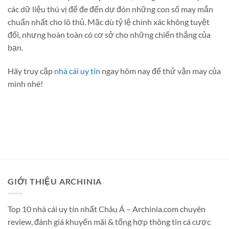
các dữ liệu thú vị để đe đến dự đón những con số may mắn
chuẩn nhất cho lô thủ. Mặc dù tỷ lệ chính xác không tuyệt
đối, nhưng hoàn toàn có cơ sở cho những chiến thắng của
bạn.
Hãy truy cập
nhà cái uy tín
ngay hôm nay để thử vận may của
mình nhé!
GIỚI THIỆU ARCHINIA
Top 10 nhà cái uy tín nhất Châu Á – Archinia.com chuyên
review, đánh giá khuyến mãi & tổng hợp thông tin cá cược