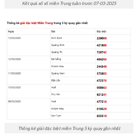
Kết quả xổ số miền Trung tuần trước 07-03-2025
Thống kê giải đặc biệt miền Trung 5 kỳ quay gần nhất