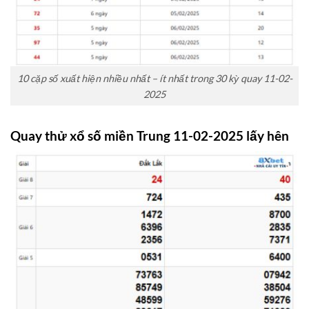
10 cặp số xuất hiện nhiều nhất – ít nhất trong 30 kỳ quay 11-02-
2025
Quay thử xổ số miền Trung 11-02-2025 lấy hên