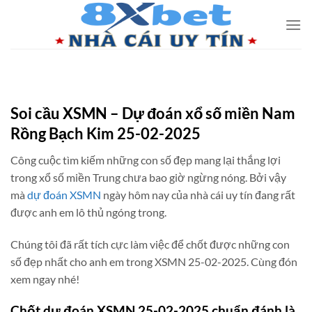
Skip
to
content
Soi cầu XSMN – Dự đoán xổ số miền Nam
Rồng Bạch Kim 25-02-2025
Công cuộc tìm kiếm những con số đẹp mang lại thắng lợi
trong xổ số miền Trung chưa bao giờ ngừng nóng. Bởi vậy
mà
dự đoán XSMN
ngày hôm nay của nhà cái uy tín đang rất
được anh em lô thủ ngóng trong.
Chúng tôi
đã rất tích cực làm việc để chốt được những con
số đẹp nhất cho anh em trong XSMN
25-02-2025
. Cùng đón
xem ngay nhé!
Chốt dự đoán XSMN 25-02-2025 chuẩn đánh là