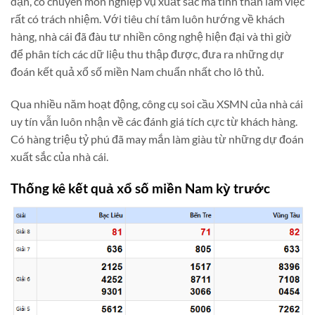
dặn, có chuyên môn nghiệp vụ xuất sắc mà tinh thần làm việc
rất có trách nhiệm. Với tiêu chí tâm luôn hướng về khách
hàng, nhà cái đã đàu tư nhiền công nghệ hiện đại và thì giờ
để phân tích các dữ liệu thu thập được, đưa ra những dự
đoán kết quả xổ số miền Nam chuẩn nhất cho lô thủ.
Qua nhiều năm hoạt động, công cụ soi cầu XSMN của nhà cái
uy tín vẫn luôn nhận về các đánh giá tích cực từ khách hàng.
Có hàng triệu tỷ phú đã may mắn làm giàu từ những dự đoán
xuất sắc của nhà cái.
Thống kê kết quả xổ số miền Nam kỳ trước